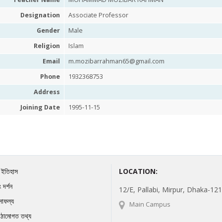
Designation
Associate Professor
Gender
Male
Religion
Islam
Email
m.mozibarrahman65@gmail.com
Phone
1932368753
Address
Joining Date
1995-11-15
র ইতিহাস
LOCATION:
 দর্শন
12/E, Pallabi, Mirpur, Dhaka-121
সাফল্য
Main Campus
ঠামোগত তথ্য