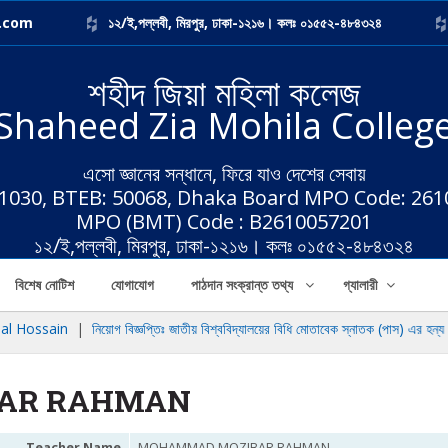
.com
১২/ই,পল্লবী, মিরপুর, ঢাকা-১২১৬। কলঃ ০১৫৫২-৪৮৪৩২৪
শহীদ জিয়া মহিলা কলেজ
Shaheed Zia Mohila Colleg
এসো জ্ঞানের সন্ধানে, ফিরে যাও দেশের সেবায়
 1030, BTEB: 50068, Dhaka Board MPO Code: 26
MPO (BMT) Code : B2610057201
১২/ই,পল্লবী, মিরপুর, ঢাকা-১২১৬। কলঃ ০১৫৫২-৪৮৪৩২৪
বিশেষ নোটিশ
যোগাযোগ
পাঠদান সংক্রান্ত তথ্য
গ্যালারী
 Hossain
|
নিয়োগ বিজ্ঞপ্তিঃ জাতীয় বিশ্ববিদ্যালয়ের বিধি মোতাবেক স্নাতক (পাস) এর হন্য ৩য়
AR RAHMAN
Teacher Name
MOHAMMAD MOZIBAR RAHMAN