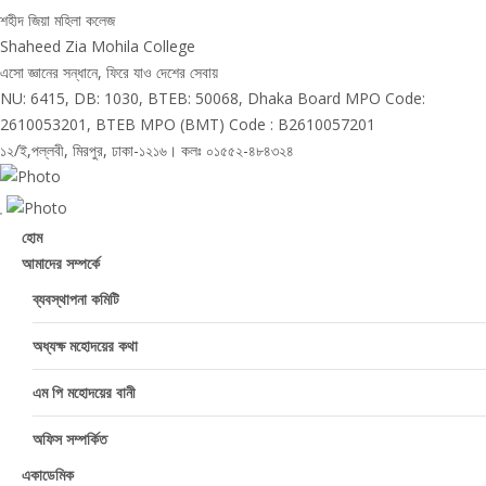
শহীদ জিয়া মহিলা কলেজ
Shaheed Zia Mohila College
এসো জ্ঞানের সন্ধানে, ফিরে যাও দেশের সেবায়
NU: 6415, DB: 1030, BTEB: 50068, Dhaka Board MPO Code:
2610053201, BTEB MPO (BMT) Code : B2610057201
১২/ই,পল্লবী, মিরপুর, ঢাকা-১২১৬। কলঃ ০১৫৫২-৪৮৪৩২৪
Toggle
হোম
navigation
আমাদের সম্পর্কে
ব্যবস্থাপনা কমিটি
অধ্যক্ষ মহোদয়ের কথা
এম পি মহোদয়ের বানী
অফিস সম্পর্কিত
একাডেমিক