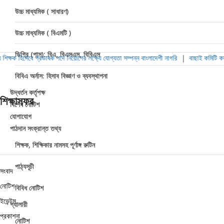
উচ্চ মাধ্যমিক ( সাধারণ)
উচ্চ মাধ্যমিক ( বিএমটি )
ডিগ্রি (পাস): বিএ, বিএসএস, বিবিএস
িক্ষক হিসেবে প্রভাষক পদে নিয়োগের লক্ষ্যে যোগ্যতা সম্পন্ন বাংলাদেশী নাগরি
|
বাছাই কমিটি কতৃক
বিবিএ অর্নাস: হিসাব বিজ্ঞাণ ও ব্যবস্থাপনা
উদ্ধর্তন কর্তৃপক্ষ
শিক্ষাসফর
বিশেষ নোটিশ
যোগাযোগ
পাঠদান সংক্রান্ত তথ্য
শিক্ষক, শিক্ষিকার নামসহ পূর্ণাঙ্গ রুটিন
পাঠ্যসূচী
সংবাদ
নোটিশ
বিবিধ নোটিশ
ইভেন্টস
গ্যালারী
প্রকাশনা
নোটিশ