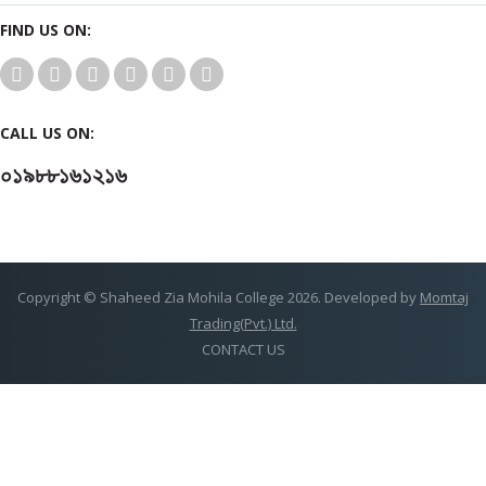
FIND US ON:
CALL US ON:
০১৯৮৮১৬১২১৬
Copyright © Shaheed Zia Mohila College 2026. Developed by
Momtaj
Trading(Pvt.) Ltd.
CONTACT US