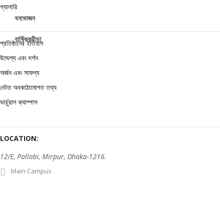
গ্যালারি
বনভোজন
বার্ষিকক্রীড়া
প্রতিষ্ঠানের ইতিহাস
উদ্দেশ্য এবং দর্শন
অর্জন এবং সাফল্য
ভৌত অবকাঠামোগত তথ্য
ভার্চুয়াল ক্যাম্পাস
LOCATION:
12/E, Pallabi, Mirpur, Dhaka-1216.
Main Campus