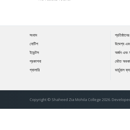
সংবাদ
প্রতিষ্ঠানে
নোটিশ
উদ্দেশ্য এবং
ইভেন্টস
অর্জন এবং 
প্রকাশনা
ভৌত অবকা
গ্যালারি
ভার্চুয়াল ক্
Copyright © Shaheed Zia Mohila College 2026. Develope