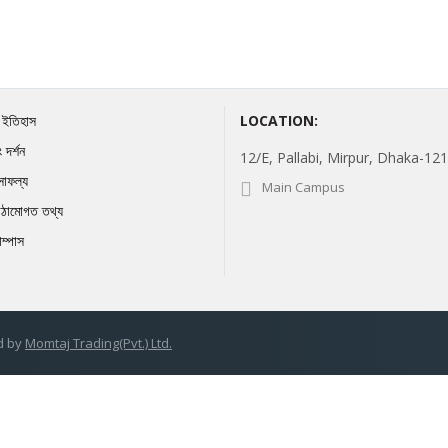
র ইতিহাস
LOCATION:
 দর্শন
12/E, Pallabi, Mirpur, Dhaka-121
সাফল্য
Main Campus
ঠামোগত তথ্য
যাম্পাস
d by
Momtaj Trading(Pvt.) Ltd.