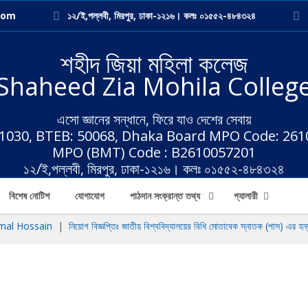
com
১২/ই,পল্লবী, মিরপুর, ঢাকা-১২১৬। কলঃ ০১৫৫২-৪৮৪৩২৪
শহীদ জিয়া মহিলা কলেজ
Shaheed Zia Mohila Colleg
এসো জ্ঞানের সন্ধানে, ফিরে যাও দেশের সেবায়
 1030, BTEB: 50068, Dhaka Board MPO Code: 26
MPO (BMT) Code : B2610057201
১২/ই,পল্লবী, মিরপুর, ঢাকা-১২১৬। কলঃ ০১৫৫২-৪৮৪৩২৪
বিশেষ নোটিশ
যোগাযোগ
পাঠদান সংক্রান্ত তথ্য
গ্যালারী
al Hossain
|
নিয়োগ বিজ্ঞপ্তিঃ জাতীয় বিশ্ববিদ্যালয়ের বিধি মোতাবেক স্নাতক (পাস) এর হন্য ৩