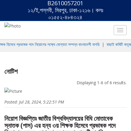
B2610057201
১২/ই,পল্লবী, মিরপুর, ঢাকা-১২১৬। কলঃ
০১৫৫২-৪৮৪৩২৪
Toggl
navig
ক হিসেবে প্রভাষক পদে নিয়োগের লক্ষ্যে যোগ্যতা সম্পন্ন বাংলাদেশী নাগরি
|
বাছাই কমিটি কতৃক উপ
নোটিশ
Displaying 1-6 of 6 results.
Posted: Jul 28, 2024, 5:22:51 PM
নিয়োগ বিজ্ঞপ্তিঃ জাতীয় বিশ্ববিদ্যালয়ের বিধি মোতাবেক
স্নাতক (পাস) এর হন্য ৩য় শিক্ষক হিসেবে প্রভাষক পদে