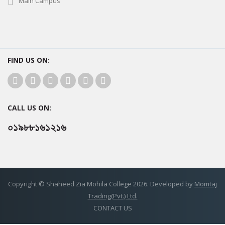
Main Campus
FIND US ON:
CALL US ON:
০১৯৮৮১৬১২১৬
Copyright © Shaheed Zia Mohila College 2026. Developed by
Momtaj
Trading(Pvt.) Ltd.
CONTACT US