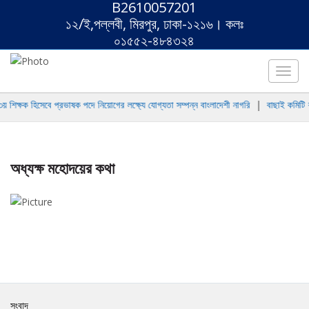
B2610057201
১২/ই,পল্লবী, মিরপুর, ঢাকা-১২১৬। কলঃ
০১৫৫২-৪৮৪৩২৪
Toggl
navig
 শিক্ষক হিসেবে প্রভাষক পদে নিয়োগের লক্ষ্যে যোগ্যতা সম্পন্ন বাংলাদেশী নাগরি
|
বাছাই কমিটি ক
অধ্যক্ষ মহোদয়ের কথা
সংবাদ