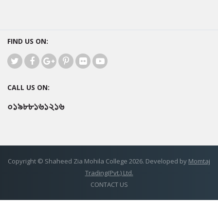
FIND US ON:
CALL US ON:
০১৯৮৮১৬১২১৬
Copyright © Shaheed Zia Mohila College 2026. Developed by
Momtaj
Trading(Pvt.) Ltd.
CONTACT US