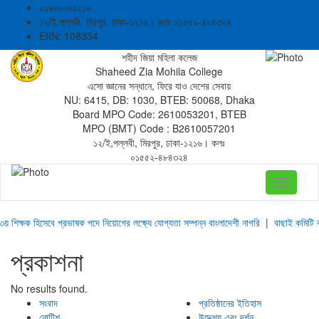
০১৯৮৮১৬১২১৬
১২/ই,পল্লবী, মিরপুর, ঢাকা-১২১৬। কলঃ ০১৫৫২-৪৮৪৩২৪
EIIN: 108334
শহীদ জিয়া মহিলা কলেজ
Shaheed Zia Mohila College
এসো জ্ঞানের সন্ধানে, ফিরে যাও দেশের সেবায়
NU: 6415, DB: 1030, BTEB: 50068, Dhaka
Board MPO Code: 2610053201, BTEB
MPO (BMT) Code : B2610057201
১২/ই,পল্লবী, মিরপুর, ঢাকা-১২১৬। কলঃ
০১৫৫২-৪৮৪৩২৪
Toggle
navigati
য় শিক্ষক হিসেবে প্রভাষক পদে নিয়োগের লক্ষ্যে যোগ্যতা সম্পন্ন বাংলাদেশী নাগরি
|
বাছাই কমিটি ক
প্রকাশনা
No results found.
সংবাদ
প্রতিষ্ঠানের ইতিহাস
নোটিশ
উদ্দেশ্য এবং দর্শন