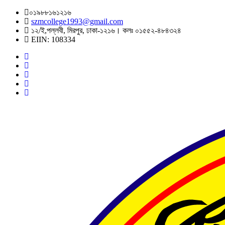
০১৯৮৮১৬১২১৬
szmcollege1993@gmail.com
১২/ই,পল্লবী, মিরপুর, ঢাকা-১২১৬। কলঃ ০১৫৫২-৪৮৪৩২৪
EIIN: 108334