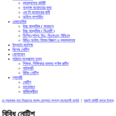
ব্যবস্থাপনা কমিটি
অধ্যক্ষ মহোদয়ের কথা
এম পি মহোদয়ের বানী
অফিস সম্পর্কিত
একাডেমিক
উচ্চ মাধ্যমিক ( সাধারণ)
উচ্চ মাধ্যমিক ( বিএমটি )
ডিগ্রি (পাস): বিএ, বিএসএস, বিবিএস
বিবিএ অর্নাস: হিসাব বিজ্ঞাণ ও ব্যবস্থাপনা
উদ্ধর্তন কর্তৃপক্ষ
বিশেষ নোটিশ
যোগাযোগ
পাঠদান সংক্রান্ত তথ্য
শিক্ষক, শিক্ষিকার নামসহ পূর্ণাঙ্গ রুটিন
পাঠ্যসূচী
বিবিধ নোটিশ
গ্যালারী
নোটিশ
বনভোজন
বার্ষিকক্রীড়া
|
ষক পদে নিয়োগের লক্ষ্যে যোগ্যতা সম্পন্ন বাংলাদেশী নাগরি
বাছাই কমিটি কতৃক উপাধ্যক্ষ পদে আব
বিবিধ নোটিশ