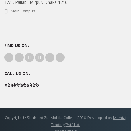
12/E, Pallabi, Mirpur, Dhaka-1216.
Main Campus
FIND US ON:
CALL US ON:
০১৯৮৮১৬১২১৬
Copyright © Shaheed Zia Mohila College 2026. Developed by
Momtaj
Trading(Pvt.) Ltd.