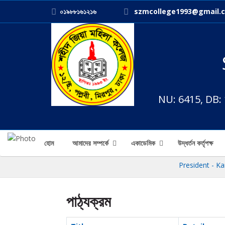
০১৯৮৮১৬১২১৬
szmcollege1993@gmail.
NU: 6415, DB:
হোম
আমাদের সম্পর্কে
একাডেমিক
উদ্ধর্তন কর্তৃপক্ষ
President - Kam
পাঠ্যক্রম