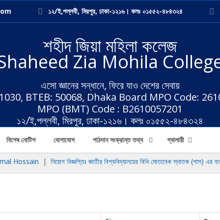
com
১২/ই,পল্লবী, মিরপুর, ঢাকা-১২১৬। কলঃ ০১৫৫২-৪৮৪৩২৪
শহীদ জিয়া মহিলা কলেজ
Shaheed Zia Mohila Colleg
এসো জ্ঞানের সন্ধানে, ফিরে যাও দেশের সেবায়
 1030, BTEB: 50068, Dhaka Board MPO Code: 26
MPO (BMT) Code : B2610057201
১২/ই,পল্লবী, মিরপুর, ঢাকা-১২১৬। কলঃ ০১৫৫২-৪৮৪৩২৪
বিশেষ নোটিশ
যোগাযোগ
পাঠদান সংক্রান্ত তথ্য
গ্যালারী
al Hossain
|
নিয়োগ বিজ্ঞপ্তিঃ জাতীয় বিশ্ববিদ্যালয়ের বিধি মোতাবেক স্নাতক (পাস) এর হন্য 