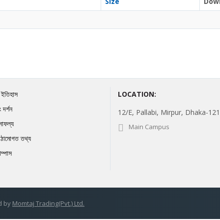
Size
Dow
র ইতিহাস
LOCATION:
 দর্শন
12/E, Pallabi, Mirpur, Dhaka-121
সাফল্য
Main Campus
ঠামোগত তথ্য
যাম্পাস
d by
Momtaj Trading(Pvt.) Ltd.