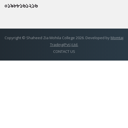
০১৯৮৮১৬১২১৬
Copyright © Shaheed Zia Mohila College 2026. Developed by
Momtaj
Trading(Pvt.) Ltd.
CONTACT US