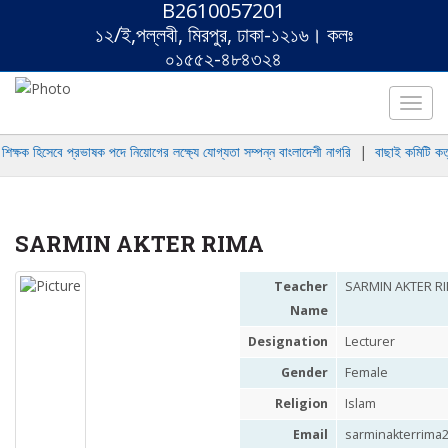
B2610057201
১২/ই,পল্লবী, মিরপুর, ঢাকা-১২১৬। কলঃ
০১৫৫২-৪৮৪৩২৪
Toggl
navig
ক্ষক হিসেবে প্রভাষক পদে নিয়োগের লক্ষ্যে যোগ্যতা সম্পন্ন বাংলাদেশী নাগরি
|
বাছাই কমিটি কতৃক
SARMIN AKTER RIMA
Teacher
SARMIN AKTER R
Name
Designation
Lecturer
Gender
Female
Religion
Islam
Email
sarminakterrima