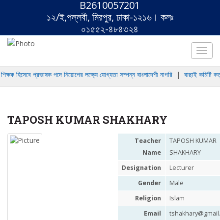
B2610057201
১২/ই,পল্লবী, মিরপুর, ঢাকা-১২১৬। কলঃ
০১৫৫২-৪৮৪৩২৪
Toggl
navig
ক্ষক হিসেবে প্রভাষক পদে নিয়োগের লক্ষ্যে যোগ্যতা সম্পন্ন বাংলাদেশী নাগরি
|
বাছাই কমিটি কতৃক
TAPOSH KUMAR SHAKHARY
Teacher
TAPOSH KUMAR
Name
SHAKHARY
Designation
Lecturer
Gender
Male
Religion
Islam
Email
tshakhary@gmail